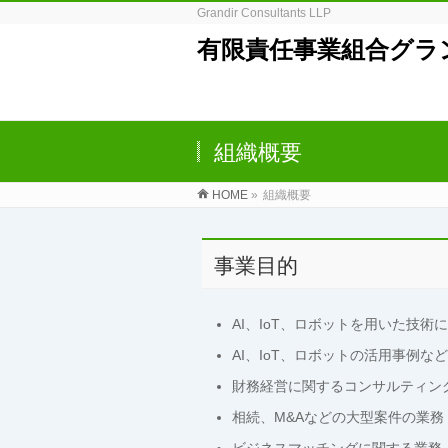
Grandir Consultants LLP
有限責任事業組合グラ
組織概要
HOME
»
組織概要
事業目的
AI、IoT、ロボットを用いた技
AI、IoT、ロボットの活用事例な
財務経営に関するコンサルティン
相続、M&Aなどの大型案件の業務