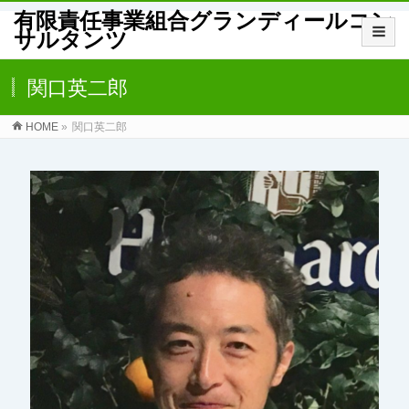
有限責任事業組合グランディールコン
サルタンツ
関口英二郎
HOME
»
関口英二郎